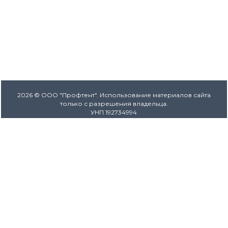
2026 © ООО "Профтент". Использование материалов сайта
только с разрешения владельца.
УНП 192734994
Наши контакты
Мы в соцсетях
+375 29 115 09 09
+375 17 243 86 80
Пн-Вс.: 9.00-17.00
без выходных
Разработка интернет-магазина
Dessites.by