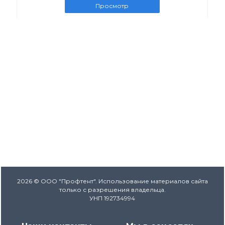
Просмотр
2026 © ООО "Профтент". Использование материалов сайта
только с разрешения владельца.
УНП 192734994