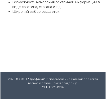
Возможность нанесения рекламной информации в
виде логотипа, слогана и т.д.
Широкий выбор расцветок.
2026 © ООО "Профтент". Использование материалов сайта
только с разрешения владельца.
УНП 192734994
Наши контакты
Мы в соцсетях