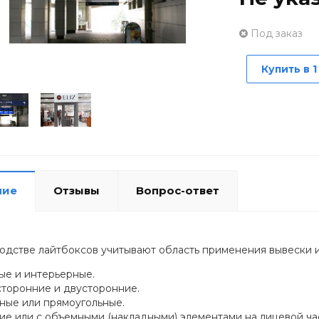
Под заказ
Купить в 1
ние
Отзывы
Вопрос-ответ
одстве лайтбоксов учитывают область применения вывески 
ые и интерьерные.
торонние и двусторонние.
ные или прямоугольные.
ие или с объемными (накладными) элементами на лицевой ча