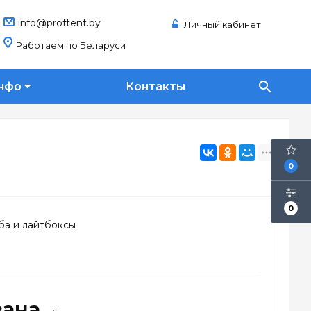
info@proftent.by
Личный кабинет
Работаем по Беларуси
search
нфо
Контакты
0
0
ба и лайтбоксы
зана