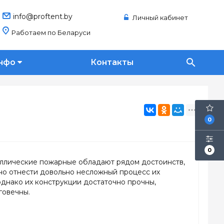
info@proftent.by
Личный кабинет
Работаем по Беларуси
search
нфо
Контакты
0
0
ллические пожарные обладают рядом достоинств,
но отнести довольно несложный процесс их
однако их конструкции достаточно прочны,
говечны.