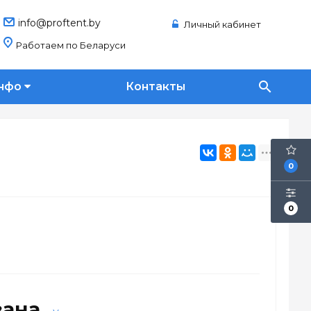
info@proftent.by
Личный кабинет
Работаем по Беларуси
search
нфо
Контакты
0
0
зана