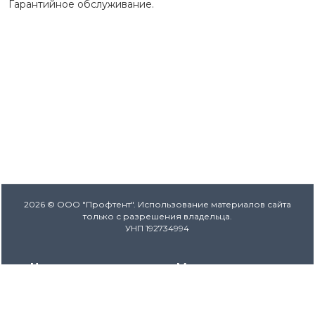
Гарантийное обслуживание.
2026 © ООО "Профтент". Использование материалов сайта
только с разрешения владельца.
УНП 192734994
Наши контакты
Мы в соцсетях
+375 29 115 09 09
+375 17 243 86 80