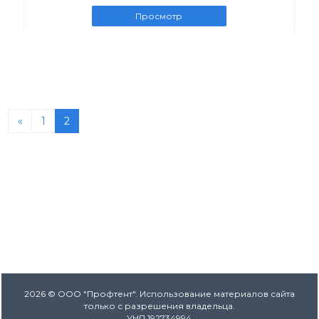
Просмотр
«
1
2
2026 © ООО "Профтент". Использование материалов сайта
только с разрешения владельца.
УНП 192734994